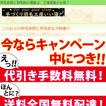
羽毛布団と羽毛枕の通販は、工場直販がお得！
こだわりの羽毛布団と羽毛枕を大特価で