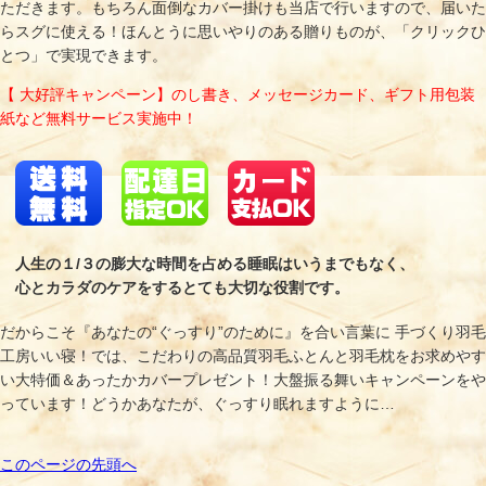
ただきます。もちろん面倒なカバー掛けも当店で行いますので、届いた
らスグに使える！ほんとうに思いやりのある贈りものが、「クリックひ
とつ」で実現できます。
【 大好評キャンペーン】のし書き、メッセージカード、ギフト用包装
紙など無料サービス実施中！
人生の１/３の膨大な時間を占める睡眠はいうまでもなく、
心とカラダのケアをするとても大切な役割です。
だからこそ『あなたの“ぐっすり”のために』を合い言葉に 手づくり羽毛
工房いい寝！では、こだわりの高品質羽毛ふとんと羽毛枕をお求めやす
い大特価＆あったかカバープレゼント！大盤振る舞いキャンペーンをや
っています！どうかあなたが、ぐっすり眠れますように…
このページの先頭へ