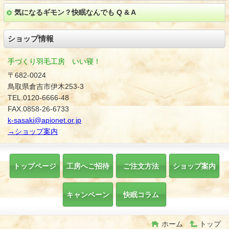
気になるギモン？快眠なんでも Q & A
ショップ情報
手づくり羽毛工房 いい寝！
〒682-0024
鳥取県倉吉市伊木253-3
TEL.0120-6666-48
FAX.0858-26-6733
k-sasaki@apionet.or.jp
→ショップ案内
トップページ
工房へご招待
ご注文方法
ショップ案内
キャンペーン
快眠コラム
ホーム
トップ